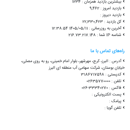
بیشترین بازدید همزمان : 1234
بازدید امروز : 9,462
بازدید دیروز :
کل بازدید : 22,330,423
آخرین به روزرسانی : 1405/05/11 12:38:54
شناسه IP شما : 216.73.217.148
راه‌های تماس با ما
آدرس : البرز، کرج، مهرشهر، بلوار امام خمینی، رو به روی مصلی،
خیابان بوستان، شرکت سهامی آب منطقه ای البرز
کدپستی : 3186717598
تلفن : 02635770000
فاکس : 33340270-026
پست الکترونیکی :
پیامک :
تلفن گویا :