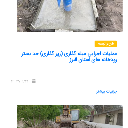
طرح و توسعه
عملیات اجرایی میله گذاری (رپر گذاری) حد بستر
رودخانه های استان البرز
1403/01/21
جزئیات بیشتر