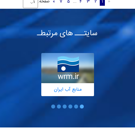
1
2
3
4
...
5
7
»
صفحه:
«
سایتـــ های مرتبطـ
منابع آب ایران