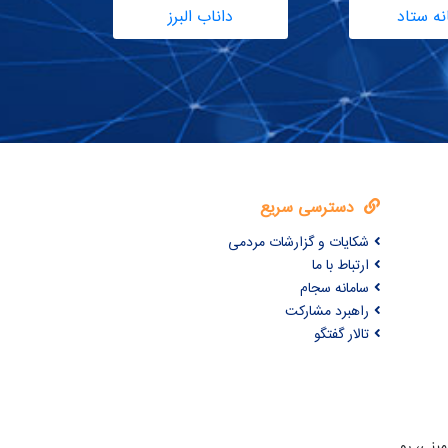
نه ستاد
داناب البرز
پورتا
دسترسی سریع
شکایات و گزارشات مردمی
ارتباط با ما
سامانه سجام
راهبرد مشارکت
تالار گفتگو
مینی، رو