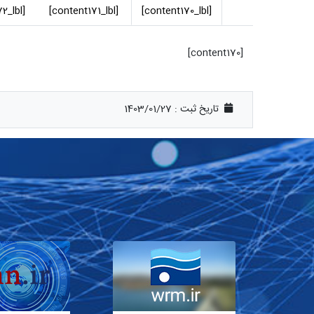
[content172_lbl]
[content171_lbl]
[content170_lbl]
[content170]
تاریخ ثبت :
1403/01/27