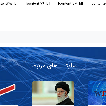
[content175_lbl]
[content174_lbl]
[content173_lbl]
سایتـــ های مرتبطـ