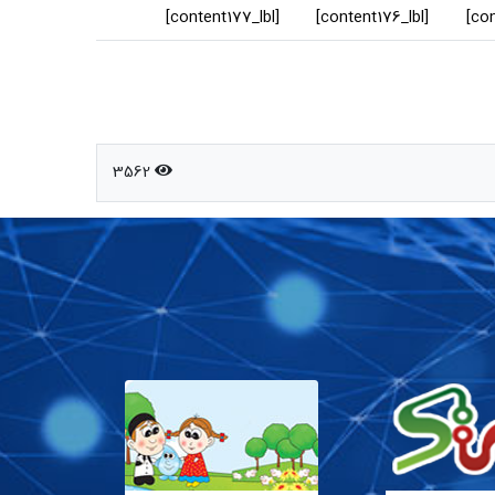
[content177_lbl]
[content176_lbl]
3562