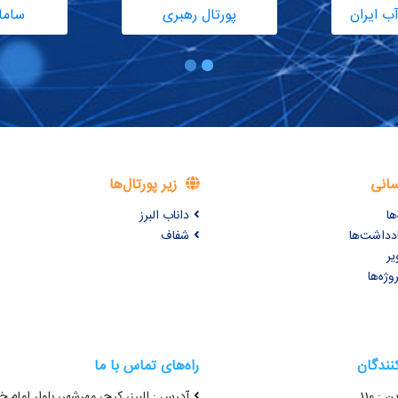
ب ایران
پورتال رهبری
ساما
سانی
زیر پورتال‌ها
ها
داناب البرز
ادداشت‌ها
شفاف
یر
وژه‌ها
کنندگان
راه‌های تماس با ما
 : 110
آدرس : البرز، کرج، مهرشهر، بلوار امام خ