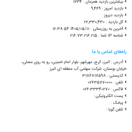
بیشترین بازدید همزمان : 1234
بازدید امروز : 9,469
بازدید دیروز :
کل بازدید : 22,330,430
آخرین به روزرسانی : 1405/05/11 12:38:54
شناسه IP شما : 216.73.216.215
راه‌های تماس با ما
آدرس : البرز، کرج، مهرشهر، بلوار امام خمینی، رو به روی مصلی،
خیابان بوستان، شرکت سهامی آب منطقه ای البرز
کدپستی : 3186717598
تلفن : 02635770000
فاکس : 33340270-026
پست الکترونیکی :
پیامک :
تلفن گویا :