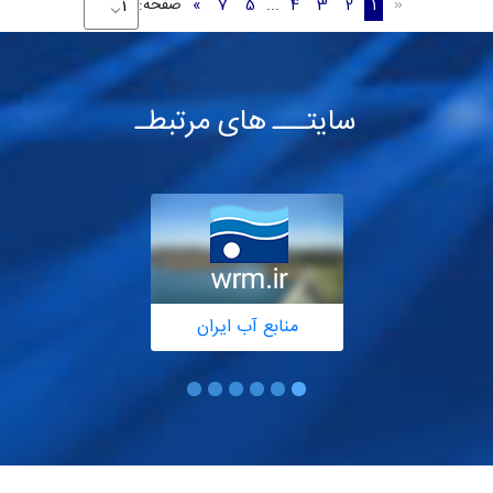
1
2
3
4
...
5
7
»
صفحه:
«
سایتـــ های مرتبطـ
منابع آب ایران