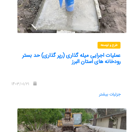
طرح و توسعه
عملیات اجرایی میله گذاری (رپر گذاری) حد بستر
رودخانه های استان البرز
1403/01/21
جزئیات بیشتر