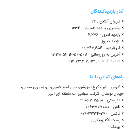
آمار بازدیدکنندگان
کاربران آنلاین : 24
بیشترین بازدید همزمان : 1234
بازدید امروز : 4,236
بازدید دیروز :
کل بازدید : 22,347,654
آخرین به روزرسانی : 1405/05/11 12:38:54
شناسه IP شما : 216.73.217.113
راه‌های تماس با ما
آدرس : البرز، کرج، مهرشهر، بلوار امام خمینی، رو به روی مصلی،
خیابان بوستان، شرکت سهامی آب منطقه ای البرز
کدپستی : 3186717598
تلفن : 02635770000
فاکس : 33340270-026
پست الکترونیکی :
پیامک :