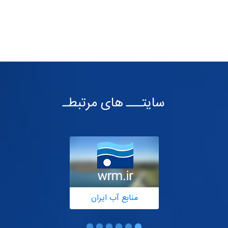
سایتـــ های مرتبطـ
منابع آب ایران