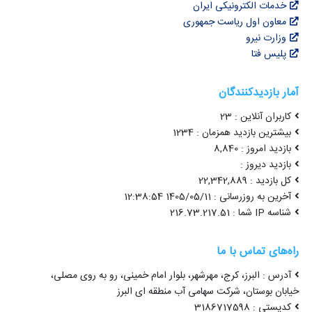
خدمات الکترونیکی ایران
معاون اول ریاست جمهوری
وزارت نیرو
پلیس فتا
آمار بازدیدکنندگان
کاربران آنلاین : 23
بیشترین بازدید همزمان : 1234
بازدید امروز : 8,840
بازدید دیروز :
کل بازدید : 22,342,889
آخرین به روزرسانی : 1405/05/11 12:38:54
شناسه IP شما : 216.73.217.51
راه‌های تماس با ما
آدرس : البرز، کرج، مهرشهر، بلوار امام خمینی، رو به روی مصلی،
خیابان بوستان، شرکت سهامی آب منطقه ای البرز
کدپستی : 3186717598