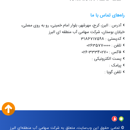
راه‌های تماس با ما
آدرس : البرز، کرج، مهرشهر، بلوار امام خمینی، رو به روی مصلی،
خیابان بوستان، شرکت سهامی آب منطقه ای البرز
کدپستی : 3186717598
تلفن : 02635770000
فاکس : 33340270-026
پست الکترونیکی :
پیامک :
تلفن گویا :
© تمامی حقوق این وب‌سایت، متعلق به شرکت سهامی آب منطقه‌ای البرز