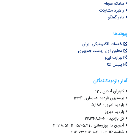
سامانه سجام
راهبرد مشارکت
تالار گفتگو
پیوندها
خدمات الکترونیکی ایران
معاون اول ریاست جمهوری
وزارت نیرو
پلیس فتا
آمار بازدیدکنندگان
کاربران آنلاین : 42
بیشترین بازدید همزمان : 1234
بازدید امروز : 5,186
بازدید دیروز :
کل بازدید : 22,348,604
آخرین به روزرسانی : 1405/05/11 12:38:54
شناسه IP شما : 216.73.216.104