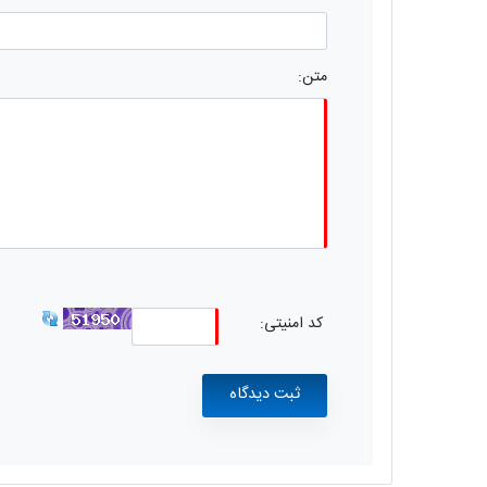
متن:
کد امنیتی: