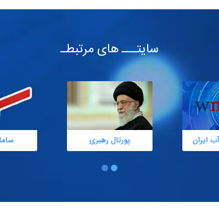
سایتـــ های مرتبطـ
ب ایران
پورتال رهبری
ساما