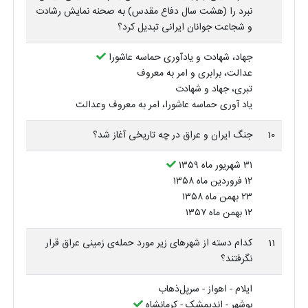
نبرد را (هشت سال دفاع مقدس) به صحنه نمایش رشادت
و شجاعت جوانان ایرانی تبدیل کرد؟
جهاد، شهادت و یادآوری حماسه عاشورا
عدالت، برابری و امر به معروف
تبری، جهاد و شهادت
یاد آوری حماسه عاشورا، امر به معروف وعدالت
10
جنگ ایران و عراق در چه تاریخی آغاز شد؟
۱‏۳‏ شهریور ماه ۹‏۵‏۳‏۱‏
۲‏۱‏ فروردین ماه ۸‏۵‏۳‏۱‏
۳‏۲‏ بهمن ماه ۸‏۵‏۳‏۱‏
۲‏۱‏ بهمن ماه ۷‏۵‏۳‏۱‏
11
کدام دسته از شهرهای زیر مورد حمله‌ی زمینی عراق قرار
نگرفتند؟
ایلام - اهواز - سرپل‌ذهاب
بوشهر - اندیمشک - کرمانشاه