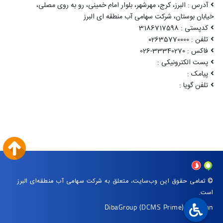
آدرس : البرز، کرج، مهرشهر، بلوار امام خمینی، رو به روی مصلی،
خیابان بوستان، شرکت سهامی آب منطقه ای البرز
کدپستی : 3186717598
تلفن : 02635770000
فاکس : 33340270-026
پست الکترونیکی :
پیامک :
تلفن گویا :
© تمامی حقوق این وب‌سایت، متعلق به شرکت سهامی آب منطقه‌ای البرز
است.
DibaGroup
(DCMS Prime)
|
Arvan