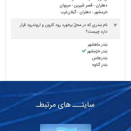
دهلران - قصر شیرین - مریوان
خرمشهر - دهلران - گیلان‌غرب
12
نام بندری که در محلّ برخورد رود کارون و اروندرود قرار
دارد چیست؟
بندر ماهشهر
بندر خرّمشهر
بندرعبّاس
بندر گناوه
سایتـــ های مرتبطـ