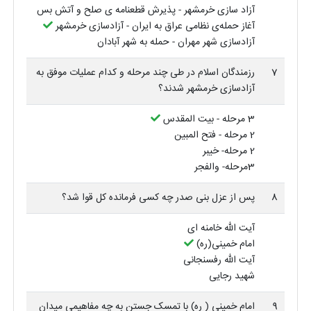
آزاد سازی خرمشهر - پذیرش قطعنامه ی صلح و آتش بس
آغاز حمله‌ی نظامی عراق به ایران - آزادسازی خرمشهر
آزادسازی شهر مهران - حمله به شهر آبادان
7
رزمندگان اسلام در طی چند مرحله و کدام عملیات موفق به
آزادسازی خرمشهر شدند؟
3 مرحله - بیت المقدس
2 مرحله - فتح المبین
2 مرحله- خیبر
3مرحله- والفجر
8
پس از عزل بنی صدر چه کسی فرمانده کل قوا شد؟
آیت الله خامنه ای
امام خمینی(ره)
آیت الله رفسنجانی
شهید رجایی
9
امام خمینی ( ره) با تمسک جستن به چه مفاهیمی میدان