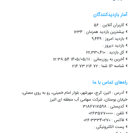
آمار بازدیدکنندگان
کاربران آنلاین : 56
بیشترین بازدید همزمان : 1234
بازدید امروز : 9,449
بازدید دیروز :
کل بازدید : 22,330,410
آخرین به روزرسانی : 1405/05/11 12:38:54
شناسه IP شما : 216.73.216.72
راه‌های تماس با ما
آدرس : البرز، کرج، مهرشهر، بلوار امام خمینی، رو به روی مصلی،
خیابان بوستان، شرکت سهامی آب منطقه ای البرز
کدپستی : 3186717598
تلفن : 02635770000
فاکس : 33340270-026
پست الکترونیکی :