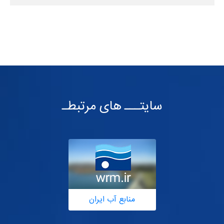
سایتـــ های مرتبطـ
منابع آب ایران