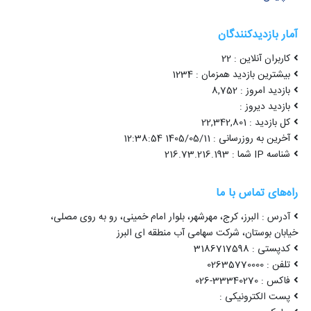
آمار بازدیدکنندگان
کاربران آنلاین : 22
بیشترین بازدید همزمان : 1234
بازدید امروز : 8,752
بازدید دیروز :
کل بازدید : 22,342,801
آخرین به روزرسانی : 1405/05/11 12:38:54
شناسه IP شما : 216.73.216.193
راه‌های تماس با ما
آدرس : البرز، کرج، مهرشهر، بلوار امام خمینی، رو به روی مصلی،
خیابان بوستان، شرکت سهامی آب منطقه ای البرز
کدپستی : 3186717598
تلفن : 02635770000
فاکس : 33340270-026
پست الکترونیکی :