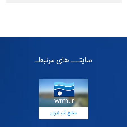
سایتـــ های مرتبطـ
منابع آب ایران